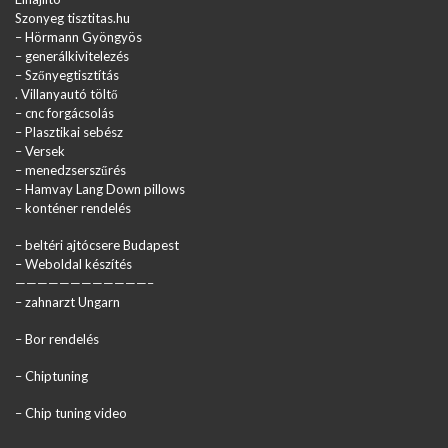
Szonyeg tisztitas.hu
–
Hörmann Gyöngyös
–
generálkivitelezés
–
Szőnyegtisztítás
.
Villanyautó töltő
–
cnc forgácsolás
–
Plasztikai sebész
–
Versek
–
menedzserszűrés
–
Hamvay Lang Down pillows
–
konténer rendelés
–
beltéri ajtócsere Budapest
– Weboldal készítés
————————————–
–
zahnarzt Ungarn
–
Bor rendelés
–
Chiptuning
–
Chip tuning video