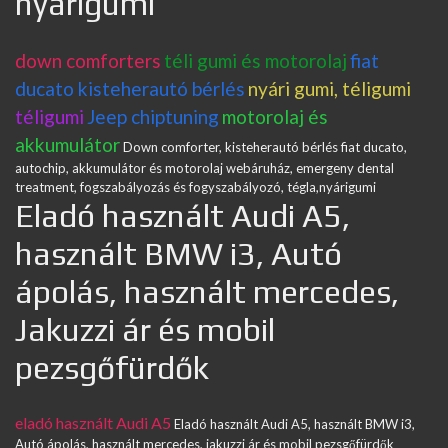
nyárigumi
down comforters
téli gumi és motorolaj
fiat
ducato kisteherautó bérlés
nyári gumi, téligumi
téligumi
Jeep chiptuning
motorolaj és
akkumulátor
Down comforter, kisteherautó bérlés fiat ducato,
autochip, akkumulátor és motorolaj webáruház, emergeny dental
treatment, fogszabályozás és fogyszabályozó, tégla,nyárigumi
Eladó használt Audi A5,
használt BMW i3, Autó
ápolás, használt mercedes,
Jakuzzi ár és mobil
pezsgőfürdők
eladó használt Audi A5
Eladó használt Audi A5, használt BMW i3,
Autó ápolás, használt mercedes, jakuzzi ár és mobil pezsgőfürdők