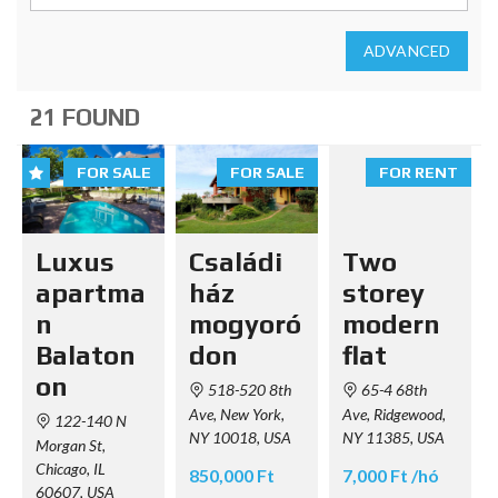
ADVANCED
21 FOUND
FOR SALE
FOR SALE
FOR RENT
Luxus
Családi
Two
apartma
ház
storey
n
mogyoró
modern
Balaton
don
flat
on
518-520 8th
65-4 68th
Ave, New York,
Ave, Ridgewood,
122-140 N
NY 10018, USA
NY 11385, USA
Morgan St,
Chicago, IL
850,000 Ft
7,000 Ft /hó
60607, USA