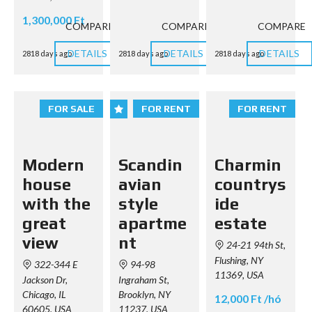
1,300,000 Ft
COMPARE
COMPARE
COMPARE
DETAILS
DETAILS
DETAILS
2818 days ago
2818 days ago
2818 days ago
FOR SALE
FOR RENT
FOR RENT
Modern
Scandin
Charmin
house
avian
countrys
with the
style
ide
great
apartme
estate
view
nt
24-21 94th St,
Flushing, NY
322-344 E
94-98
11369, USA
Jackson Dr,
Ingraham St,
Chicago, IL
Brooklyn, NY
12,000 Ft /hó
60605, USA
11237, USA