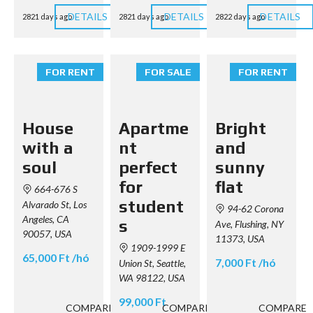
DETAILS
DETAILS
DETAILS
2821 days ago
2821 days ago
2822 days ago
FOR RENT
FOR SALE
FOR RENT
House
Apartme
Bright
with a
nt
and
soul
perfect
sunny
for
flat
664-676 S
student
Alvarado St, Los
94-62 Corona
Angeles, CA
s
Ave, Flushing, NY
90057, USA
11373, USA
1909-1999 E
65,000 Ft /hó
7,000 Ft /hó
Union St, Seattle,
WA 98122, USA
99,000 Ft
COMPARE
COMPARE
COMPARE