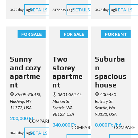
DETAILS
DETAILS
DETAILS
3472 days ago
3472 days ago
3473 days ago
FOR SALE
FOR SALE
FOR RENT
Sunny
Two
Suburba
and cozy
storey
n
apartme
apartme
spacious
nt
nt
house
35-09 93rd St,
3601-3617 E
400-450
Flushing, NY
Marion St,
Battery St,
11372, USA
Seattle, WA
Seattle, WA
98122, USA
98121, USA
200,000 Ft
COMPARE
340,000 Ft
8,000 Ft /hó
COMPARE
COMPARE
DETAILS
3473 days ago