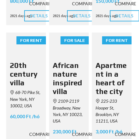
800,000 Ft
150,000 Ft
COMPARE
COMPARE
COMPARE
DETAILS
DETAILS
DETAILS
2821 days ago
2821 days ago
2821 days ago
FOR RENT
FOR SALE
FOR RENT
20th
African
Apartme
century
nature
nt in a
villa
inspired
heart of
villa
the city
68-70 Pike St,
New York, NY
2109-2119
225-233
10002, USA
Broadway, New
Hooper St,
York, NY 10023,
Brooklyn, NY
60,000 Ft /hó
USA
11211, USA
230,000 Ft
3,000 Ft /hó
COMPARE
COMPARE
COMPARE