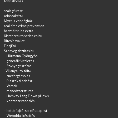
töltőállomás
szalagfűrész
adószakértő
Myrtus vendégház
real time crime prevention
használt ruha extra
Kisteherautóberles.co.hu
Bitcoin wallet
Élhajlító
Szonyeg tisztitas.hu
–
Hörmann Gyöngyös
–
generálkivitelezés
–
Szőnyegtisztítás
.
Villanyautó töltő
–
cnc forgácsolás
–
Plasztikai sebész
–
Versek
–
menedzserszűrés
–
Hamvay Lang Down pillows
–
konténer rendelés
–
beltéri ajtócsere Budapest
– Weboldal készítés