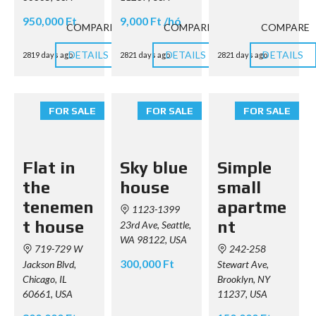
950,000 Ft
9,000 Ft /hó
COMPARE
COMPARE
COMPARE
DETAILS
DETAILS
DETAILS
2819 days ago
2821 days ago
2821 days ago
FOR SALE
FOR SALE
FOR SALE
Flat in
Sky blue
Simple
the
house
small
tenemen
apartme
1123-1399
t house
nt
23rd Ave, Seattle,
WA 98122, USA
719-729 W
242-258
300,000 Ft
Jackson Blvd,
Stewart Ave,
Chicago, IL
Brooklyn, NY
60661, USA
11237, USA