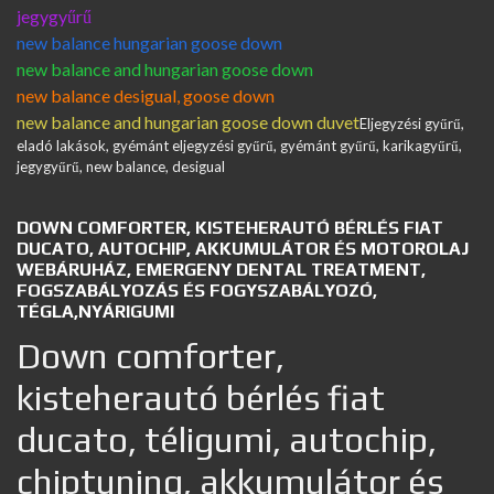
jegygyűrű
new balance hungarian goose down
new balance and hungarian goose down
new balance desigual, goose down
new balance and hungarian goose down duvet
Eljegyzési gyűrű,
eladó lakások, gyémánt eljegyzési gyűrű, gyémánt gyűrű, karikagyűrű,
jegygyűrű, new balance, desigual
DOWN COMFORTER, KISTEHERAUTÓ BÉRLÉS FIAT
DUCATO, AUTOCHIP, AKKUMULÁTOR ÉS MOTOROLAJ
WEBÁRUHÁZ, EMERGENY DENTAL TREATMENT,
FOGSZABÁLYOZÁS ÉS FOGYSZABÁLYOZÓ,
TÉGLA,NYÁRIGUMI
Down comforter,
kisteherautó bérlés fiat
ducato, téligumi, autochip,
chiptuning, akkumulátor és