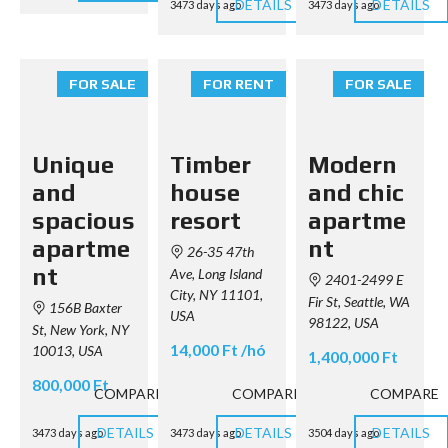
DETAILS
DETAILS
3473 days ago
3473 days ago
FOR SALE
FOR RENT
FOR SALE
Unique
Timber
Modern
and
house
and chic
spacious
resort
apartme
apartme
nt
26-35 47th
nt
Ave, Long Island
2401-2499 E
City, NY 11101,
Fir St, Seattle, WA
156B Baxter
USA
98122, USA
St, New York, NY
14,000 Ft /hó
10013, USA
1,400,000 Ft
800,000 Ft
COMPARE
COMPARE
COMPARE
DETAILS
DETAILS
DETAILS
3473 days ago
3473 days ago
3504 days ago